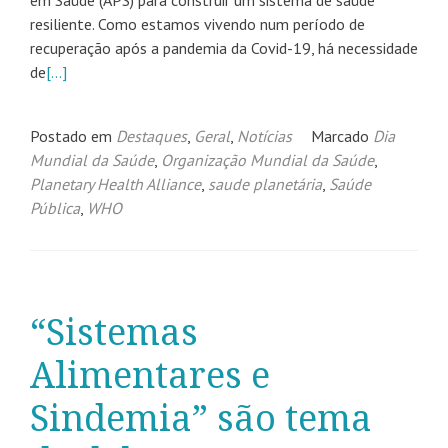
em Saúde (APS) para construir um sistema de saúde
resiliente. Como estamos vivendo num período de
recuperação após a pandemia da Covid-19, há necessidade
de
[…]
Postado em
Destaques
,
Geral
,
Notícias
Marcado
Dia
Mundial da Saúde
,
Organização Mundial da Saúde
,
Planetary Health Alliance
,
saude planetária
,
Saúde
Pública
,
WHO
“Sistemas
Alimentares e
Sindemia” são tema