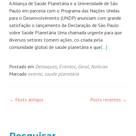
A Aliança de Saúde Planetária e a Universidade de São
Paulo em parceria com o Programa das Nações Unidas
para o Desenvolvimento (UNDP) anunciam com grande
satisfação o lançamento da Declaração de São Paulo
sobre Saúde Planetária Uma chamada urgente para que
diversos setores tomem ações, co-criada pela
comunidade global de saúde planetária e que
[…]
Postado em
Destaques
,
Eventos
,
Geral
,
Notícias
Marcado
evento
,
saude planetária
Navegação
←
Posts antigos
Posts recentes
→
por
posts
Pesquisar