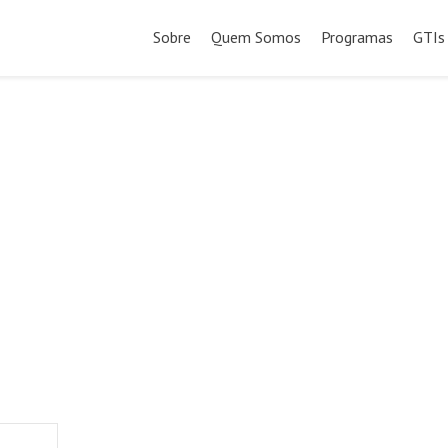
Pular
para
Sobre
Quem Somos
Programas
GTIs
o
conteúdo