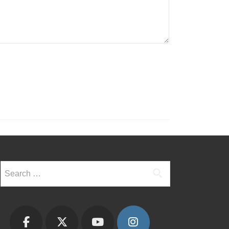
Search
for: