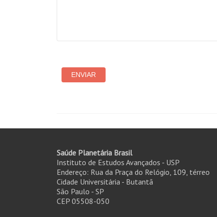
Saúde Planetária Brasil
Instituto de Estudos Avançados - USP
Endereço: Rua da Praça do Relógio, 109, térreo
Cidade Universitária - Butantã
São Paulo - SP
CEP 05508-050