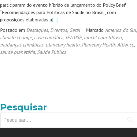
participaram do evento híbrido de lançamento do Policy Brief
“Recomendações para Políticas de Saúde no Brasil”, com
proposições elaboradas a
[…]
Postado em
Destaques
,
Eventos
,
Geral
Marcado
América do Sul
,
climate change
,
crise climática
,
IEA USP
,
lancet countdown
,
mudanças climáticas
,
planetary health
,
Planetary Health Alliance
,
saude planetária
,
Saúde Pública
Navegação
por
posts
Pesquisar
Pesquisar
por: