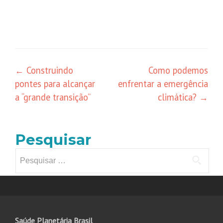
Navegação
←
Construindo
Como podemos
pontes para alcançar
enfrentar a emergência
de
a “grande transição”
climática?
→
posts
Pesquisar
Pesquisar
por:
Saúde Planetária Brasil