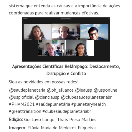
sistema que entenda as causas e a importância de ações
coordenadas para realizar mudanças efetivas.
Apresentações Científicas Relâmpago: Deslocamento,
Disrupção e Conflito
Siga as novidades em nossas redes!
@saudeplanetaria @ph_alliance @ieausp @usponline
@usp.oficial @cienciausp @clubesaudeplanetariabr
#PHAM2021 #saúdeplanetária #planetaryhealth
#greattransition #clubesaudeplanetariabr
Edição:
Gustavo Longo; Thaís Presa Martins
Imagem:
Flávia Maria de Medeiros Filgueiras