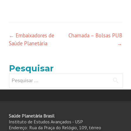
Navegação
←
Embaixadores de
Chamada – Bolsas PUB
Saúde Planetária
→
de
posts
Pesquisar
Pesquisar
por:
Saúde Planetária Brasil
Instituto de Estudos Avançados - USP
Endereço: Rua da Praça do Relógio, 109, térreo