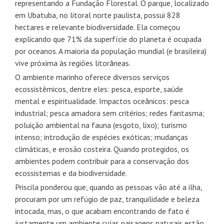
representando a Fundação Florestal. O parque, localizado
em Ubatuba, no litoral norte paulista, possui 828
hectares e relevante biodiversidade. Ela começou
explicando que 71% da superfície do planeta é ocupada
por oceanos. A maioria da população mundial (e brasileira)
vive próxima às regiões litorâneas.
O ambiente marinho oferece diversos serviços
ecossistêmicos, dentre eles: pesca, esporte, saúde
mental e espiritualidade. Impactos oceânicos: pesca
industrial; pesca amadora sem critérios; redes fantasma;
poluição ambiental na fauna (esgoto, lixo); turismo
intenso; introdução de espécies exóticas; mudanças
climáticas, e erosão costeira. Quando protegidos, os
ambientes podem contribuir para a conservação dos
ecossistemas e da biodiversidade.
Priscila ponderou que, quando as pessoas vão até a ilha,
procuram por um refúgio de paz, tranquilidade e beleza
intocada, mas, o que acabam encontrando de fato é
justamente um ambiente cujas paisagens naturais estão