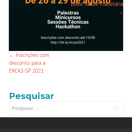
sobre Saúde Planetária
de
→
posts
←
Inscrições com
desconto para a
ERCAS-SP 2021
Pesquisar
Pesquisar
por: