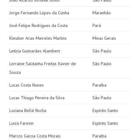
João Ricardo Jortieke Júnior
São Paulo
Jorge Fernando Lopes da Cunha
Maranhão
José Felipe Rodrigues da Costa
Pará
Kleuber Arias Meireles Martins
Minas Gerais
Letícia Guimarães Alambert
São Paulo
Lorraine Saldanha Freitas Xavier de
São Paulo
Souza
Lucas Costa Nunes
Paraíba
Lucas Thiago Pereira da Silva
São Paulo
Luciana Bellé Rocha
Espírito Santo
Luiza
Faresin
Espírito Santo
Marcos Garcia Costa Morais
Paraíba