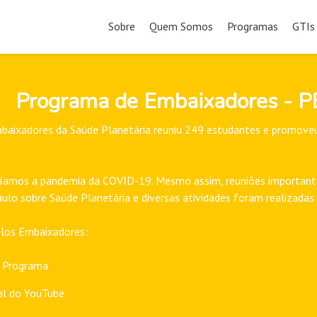
Pular
para
Sobre
Quem Somos
Programas
GTIs
o
conteúdo
Programa de Embaixadores - 
baixadores da Saúde Planetária reuniu 249 estudantes e promoveu v
víamos a pandemia da COVID-19. Mesmo assim, reuniões importante
lo sobre Saúde Planetária e diversas atividades foram realizadas 
elos Embaixadores:
 Programa
l do YouTube