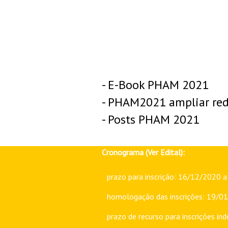
- E-Book PHAM 2021
- PHAM2021 ampliar red
- Posts PHAM 2021
Cronograma (
Ver Edital
):
prazo para inscrição: 16/12/2020 
homologação das inscrições: 19/0
prazo de recurso para inscrições i