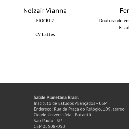
Nelzair Vianna
Fe
FIOCRUZ
Doutorando em
Escol
CV Lattes
Saúde Planetária Brasil
Instituto de Estudos Avançados - USP
Endereço: Rua da Praça do Relógio, 109, térreo
Cidade Universitária - Butantã
São Paulo - SP
CEP 05508-050