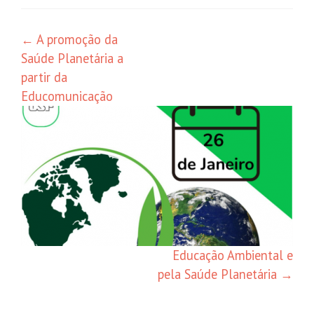
Navegação
←
A promoção da
Saúde Planetária a
de
partir da
posts
Educomunicação
Educação Ambiental e
pela Saúde Planetária
→