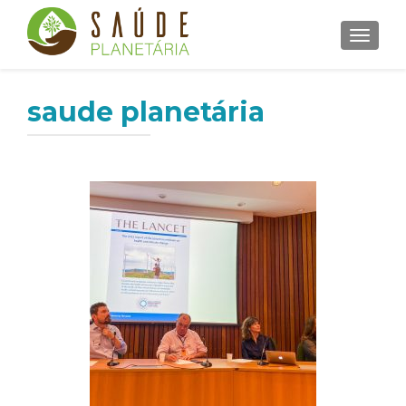
ALTER
saude planetária