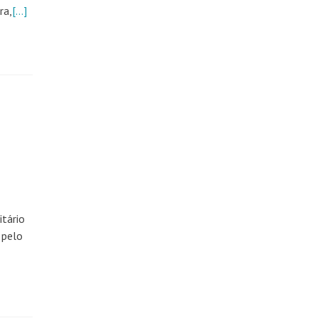
ra,
[…]
tário
 pelo