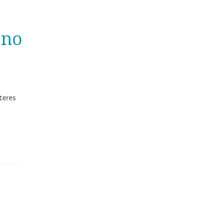
 no
teres