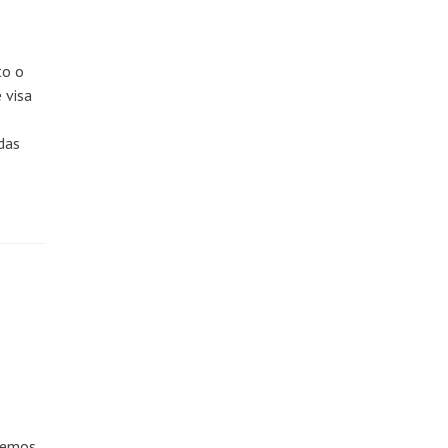
to o
 visa
das
ivemos