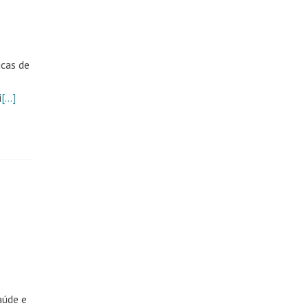
icas de
i
[…]
aúde e