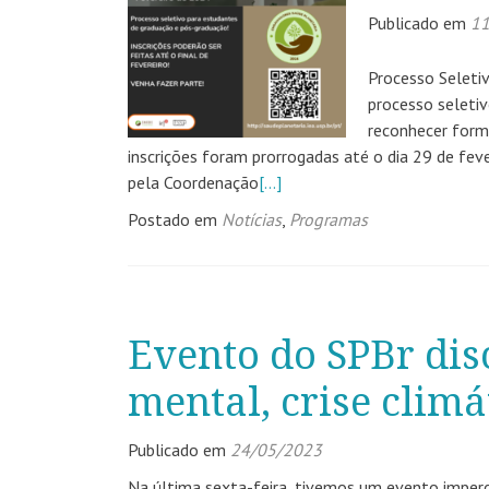
Publicado em
11
Processo Seleti
processo seleti
reconhecer form
inscrições foram prorrogadas até o dia 29 de fe
pela Coordenação
[…]
Postado em
Notícias
,
Programas
Evento do SPBr dis
mental, crise climá
Publicado em
24/05/2023
Na última sexta-feira, tivemos um evento imperd