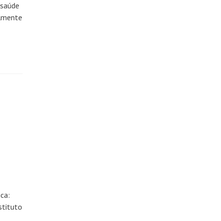
 saúde
almente
ca:
stituto