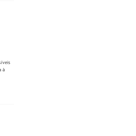
íveis
a à