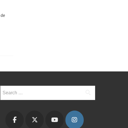
 de
Search
for: