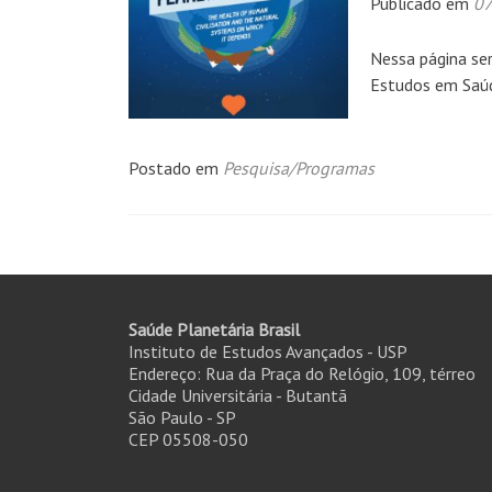
Publicado em
07
Nessa página se
Estudos em Saúd
Postado em
Pesquisa/Programas
Navegação
por
Saúde Planetária Brasil
posts
Instituto de Estudos Avançados - USP
Endereço: Rua da Praça do Relógio, 109, térreo
Cidade Universitária - Butantã
São Paulo - SP
CEP 05508-050