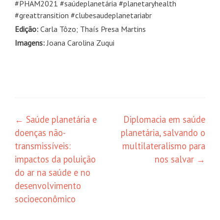
#PHAM2021 #saúdeplanetária #planetaryhealth
#greattransition #clubesaudeplanetariabr
Edição:
Carla Tôzo; Thaís Presa Martins
Imagens:
Joana Carolina Zuqui
Navegação
←
Saúde planetária e
Diplomacia em saúde
doenças não-
planetária, salvando o
de
transmissíveis:
multilateralismo para
posts
impactos da poluição
nos salvar
→
do ar na saúde e no
desenvolvimento
socioeconômico