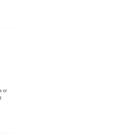
a or
d