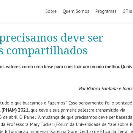
Pular
para
Sobre
Quem Somos
Programas
GTIs
o
conteúdo
precisamos deve ser
s compartilhados
 dos valores como uma base para construir um mundo melhor. Quais
Por Bianca Santana e Joan
tudo o que buscamos e fazemos”. Esse pensamento foi o pontapé i
al (PHAM) 2021,
que teve a sua primeira palestra transmitida via
6 de abril. O Painel “A mudança de que precisamos deve ser basead
a Professora Mary Tucker (Fórum da Universidade de Yale sobre Re
de Informação Indígena); Karenna Gore (Centro de Ética da Terra), e