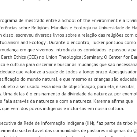
 programa de mestrado entre a School of the Environment e a Divin
erências sobre Religiões Mundiais e Ecologia na Universidade de Ha
disso, escreveu diversos livros sobre a relação das religiões com 
fucianism and Ecology”. Durante o encontro, Tucker pontuou como
mudança em que vivemos; introduziu os convidados, e passou a pa
 Earth Ethics (CEE) no Union Theological Seminary. O Center for Ea
ica e cultura para discernir e buscar as mudanças que são necessári
ociedade que valorize a saúde de todos a longo prazo. A pesquisado
ificação do mundo natural, e que mesmo as crianças são educad
jeto a ser usado. Essa ideia de objetificação, para ela, é secular;
es. Uma delas é o ensinamento da divindade da natureza, por exemp
us fala através da natureza e com a natureza. Karenna afirma que
s que vem dos povos indígenas e incluí-las em nossa cultura.
xecutiva da Rede de Informação Indígena (IIN), faz parte da tribo 
lvimento sustentável das comunidades de pastores indígenas do Q