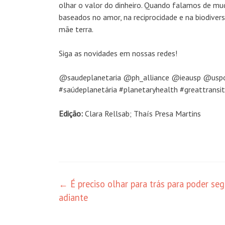
olhar o valor do dinheiro. Quando falamos de mu
baseados no amor, na reciprocidade e na biodiver
mãe terra.
Siga as novidades em nossas redes!
@saudeplanetaria @ph_alliance @ieausp @uspo
#saúdeplanetária #planetaryhealth #greattransit
Edição:
Clara Rellsab; Thaís Presa Martins
Navegação
←
É preciso olhar para trás para poder seg
adiante
de
posts