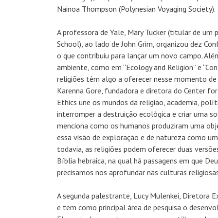
Nainoa Thompson (Polynesian Voyaging Society).
A professora de Yale, Mary Tucker (titular de um
School), ao lado de John Grim, organizou dez Conf
o que contribuiu para lançar um novo campo. Além 
ambiente, como em “Ecology and Religion” e “Con
religiões têm algo a oferecer nesse momento de 
Karenna Gore, fundadora e diretora do Center for
Ethics une os mundos da religião, academia, polít
interromper a destruição ecológica e criar uma s
menciona como os humanos produziram uma objet
essa visão de exploração e de natureza como um ob
todavia, as religiões podem oferecer duas versõ
Bíblia hebraica, na qual há passagens em que De
precisamos nos aprofundar nas culturas religiosa
A segunda palestrante, Lucy Mulenkei, Diretora E
e tem como principal área de pesquisa o desenvo