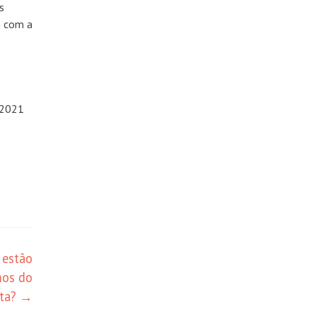
s
o com a
M2021
 estão
mos do
eta?
→