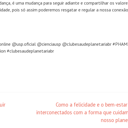
dança, é uma mudança para seguir adiante e compartilhar os valore
sidade, pois só assim poderemos resgatar e regular a nossa conexã
nline @usp.oficial @cienciausp @clubesaudeplanetariabr #PHA
ion #clubesaudeplanetariabr
uir
Como a felicidade e o bem-estar
interconectados com a forma que cuida
nosso plan