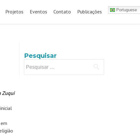
Portuguese
Projetos
Eventos
Contato
Publicações
Pesquisar
Pesquisar
por:
a Zuqui
nicial
a em
ligião