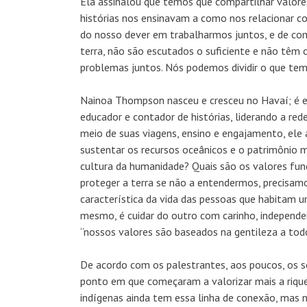
Ela assinalou que temos que compartilhar valores
histórias nos ensinavam a como nos relacionar c
do nosso dever em trabalharmos juntos, e de co
terra, não são escutados o suficiente e não têm o
problemas juntos. Nós podemos dividir o que tem
Nainoa Thompson nasceu e cresceu no Havaí; é exp
educador e contador de histórias, liderando a re
meio de suas viagens, ensino e engajamento, ele 
sustentar os recursos oceânicos e o patrimônio 
cultura da humanidade? Quais são os valores f
proteger a terra se não a entendermos, precisamo
característica da vida das pessoas que habitam 
mesmo, é cuidar do outro com carinho, independe
“nossos valores são baseados na gentileza a todo
De acordo com os palestrantes, aos poucos, os 
ponto em que começaram a valorizar mais a rique
indígenas ainda tem essa linha de conexão, mas 