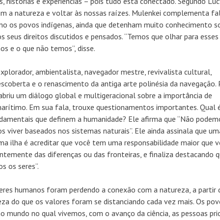
, histórias e experiências – pois tudo está conectado. Segundo Lucy
om a natureza e voltar às nossas raízes. Mulenkei complementa fa
mo os povos indígenas, ainda que detenham muito conhecimento s
s seus direitos discutidos e pensados. “Temos que olhar para esses
os e o que não temos”, disse.
lorador, ambientalista, navegador mestre, revivalista cultural,
descoberta e o renascimento da antiga arte polinésia da navegação. 
abriu um diálogo global e multigeracional sobre a importância de
marítimo. Em sua fala, trouxe questionamentos importantes. Qual 
undamentais que definem a humanidade? Ele afirma que “Não podem
s viver baseados nos sistemas naturais”. Ele ainda assinala que um
uma ilha é acreditar que você tem uma responsabilidade maior que 
ntemente das diferenças ou das fronteiras, e finaliza destacando 
s os seres”.
seres humanos foram perdendo a conexão com a natureza, a partir 
za do que os valores foram se distanciando cada vez mais. Os pov
no mundo no qual vivemos, com o avanço da ciência, as pessoas pri