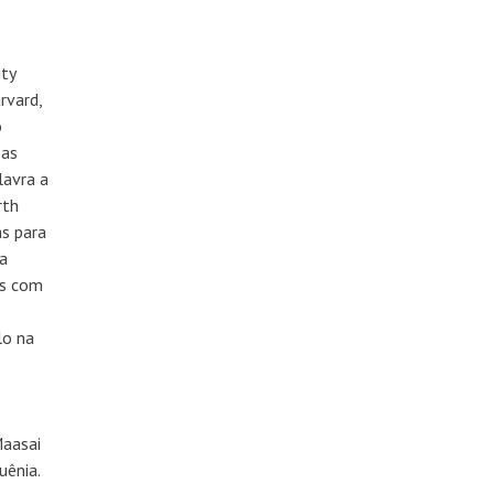
ity
rvard,
o
 as
lavra a
rth
as para
ra
as com
lo na
Maasai
uênia.