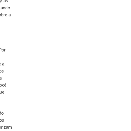
, as
lando
obre a
Por
é a
os
a
você
que
do
os
orizam