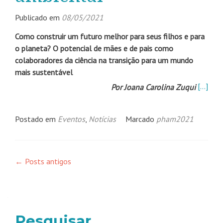
Publicado em
08/05/2021
Como construir um futuro melhor para seus filhos e para
o planeta?
O potencial de mães e de pais como
colaboradores da ciência na transição para um mundo
mais sustentável
[…]
Por Joana Carolina Zuqui
Postado em
Eventos
,
Notícias
Marcado
pham2021
Navegação
←
Posts antigos
por
posts
Pesquisar