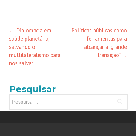
Navegação
←
Diplomacia em
Políticas públicas como
saúde planetária,
ferramentas para
de
salvando o
alcançar a “grande
posts
multilateralismo para
transição”
→
nos salvar
Pesquisar
Pesquisar
por: