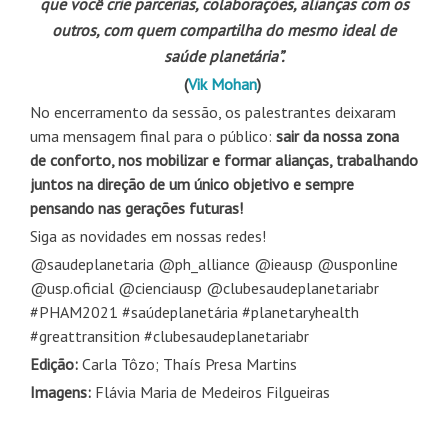
que você crie parcerias, colaborações, alianças com os
outros, com quem compartilha
do mesmo ideal de
saúde planetária”.
(
Vik Mohan
)
No encerramento da sessão, os palestrantes deixaram
uma mensagem final para o público:
sair da nossa zona
de conforto, nos mobilizar e formar alianças, trabalhando
juntos na direção de um único objetivo e sempre
pensando nas gerações futuras!
Siga as novidades em nossas redes!
@saudeplanetaria @ph_alliance @ieausp @usponline
@usp.oficial @cienciausp @clubesaudeplanetariabr
#PHAM2021 #saúdeplanetária #planetaryhealth
#greattransition #clubesaudeplanetariabr
Edição:
Carla Tôzo; Thaís Presa Martins
Imagens:
Flávia Maria de Medeiros Filgueiras